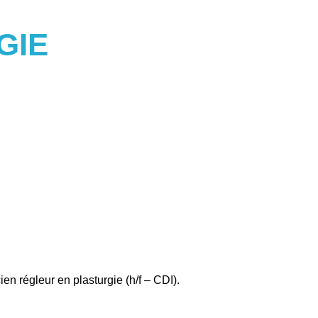
ICIEN
GIE
en régleur en plasturgie (h/f – CDI).