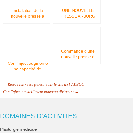
Installation de la
UNE NOUVELLE
nouvelle presse à
PRESSE ARBURG
injection ARBURG et
HYBRIDE ARRIVE
augmentation du parc
CHEZ COM’INJECT
machine
Commande d’une
nouvelle presse à
injection Arburg pour
Com’Inject augmente
Com’Inject
sa capacité de
production avec
l’acquisition d’une
← Retrouvez notre portrait sur le site de l’ADECC
nouvelle presse Arburg
Golden 100T électrique
Com’Inject accueille son nouveau dirigeant →
DOMAINES D’ACTIVITÉS
Plasturgie médicale